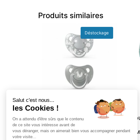
Produits similaires
Salut c'est nous...
les Cookies !
2 SUCETTES PHYSIO 6/18M
FILO
On a attendu d'être sûrs que le contenu
de ce site vous intéresse avant de
vous déranger, mais on aimerait bien vous accompagner pendant
SILICONE – FOX GRIS SUAVINEX
POMME
votre visite...