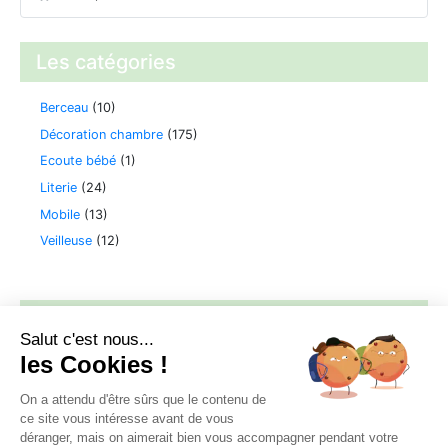
Les catégories
Berceau
(10)
Décoration chambre
(175)
Ecoute bébé
(1)
Literie
(24)
Mobile
(13)
Veilleuse
(12)
Filtrer par tarif
Salut c'est nous...
les Cookies !
Filtrer
Prix :
0 €
—
150 €
On a attendu d'être sûrs que le contenu de
ce site vous intéresse avant de vous
déranger, mais on aimerait bien vous accompagner pendant votre