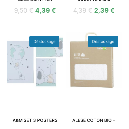
9,50
€
4,39
€
4,39
€
2,39
€
A&M SET 3 POSTERS
ALESE COTON BIO –