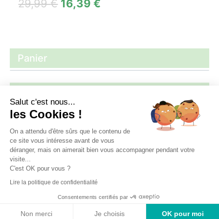
29,99
€
16,39
€
Panier
Filtrer par tarif
Salut c'est nous...
les Cookies !
Filtrer
Prix :
0 €
—
40 €
On a attendu d'être sûrs que le contenu de
ce site vous intéresse avant de vous
déranger, mais on aimerait bien vous accompagner pendant votre
visite...
C'est OK pour vous ?
Accueil
Ma boutique
Comment ça marche ?
Lire la politique de confidentialité
Mon compte
Consentements certifiés par
© 2026 - Bébé Cash Mende. All rights reserved.
Non merci
Je choisis
OK pour moi