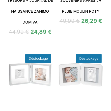
TRESORS + JOURNAL DE
SOUVENIRS APRES LA
NAISSANCE ZANIMO
PLUIE MOULIN ROTY
49,99
€
26,29
€
DOMIVA
44,99
€
24,89
€