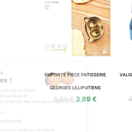
Salut c'est nous...
EMPORTE PIECE PATISSERIE
VALI
les Cookies !
GEORGES LILLIPUTIENS
On a attendu d'être sûrs que le contenu
de ce site vous intéresse avant de
8,99
€
3,89
€
vous déranger, mais on aimerait bien vous accompagner pendant
votre visite...
C'est OK pour vous ?
Lire la politique de confidentialité
Consentements certifiés par