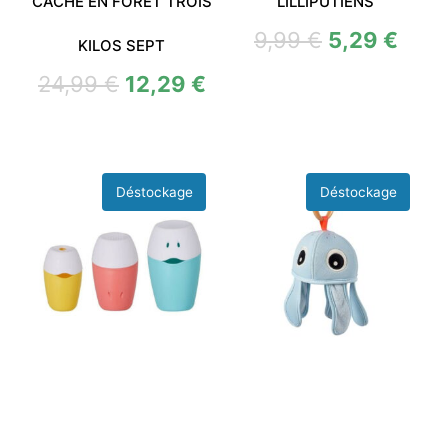
CACHE EN FORET TROIS
LILLIPUTIENS
9,99
€
5,29
€
KILOS SEPT
24,99
€
12,29
€