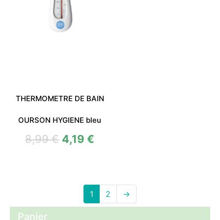
THERMOMETRE DE BAIN
OURSON HYGIENE bleu
8,99
€
4,19
€
1
2
→
Panier