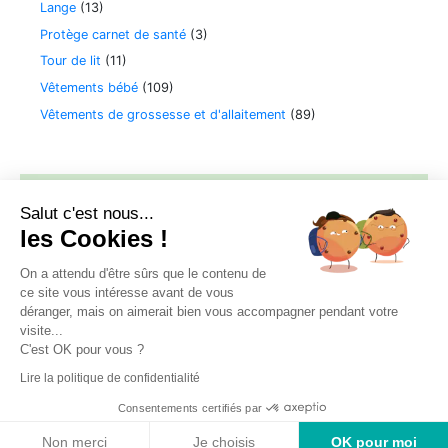
Lange
(13)
Protège carnet de santé
(3)
Tour de lit
(11)
Vêtements bébé
(109)
Vêtements de grossesse et d'allaitement
(89)
Filtrer par tarif
Salut c'est nous...
les Cookies !
Filtrer
Prix :
0 €
—
50 €
On a attendu d'être sûrs que le contenu de
ce site vous intéresse avant de vous
déranger, mais on aimerait bien vous accompagner pendant votre
visite...
C'est OK pour vous ?
Accueil
Ma boutique
Comment ça marche ?
Lire la politique de confidentialité
Mon compte
Consentements certifiés par
© 2026 - Bébé Cash Mende. All rights reserved.
Non merci
Je choisis
OK pour moi