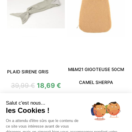
M&M21 GIGOTEUSE 50CM
PLAID SIRENE GRIS
CAMEL SHERPA
39,99
€
18,69
€
MIX_MATC
Salut c'est nous...
59,99
€
25,39
€
les Cookies !
On a attendu d'être sûrs que le contenu de
ce site vous intéresse avant de vous
déranger, mais on aimerait bien vous accompagner pendant votre