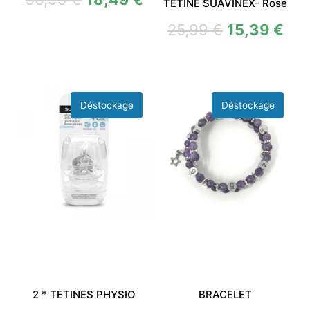
TETINE SUAVINEX- Rose
25,99
€
15,39
€
2 * TETINES PHYSIO
BRACELET