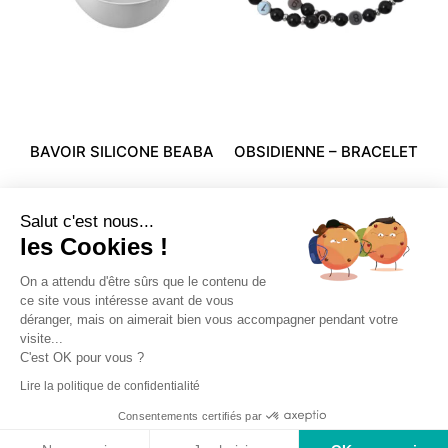
BAVOIR SILICONE BEABA
OBSIDIENNE – BRACELET
Light Mist 23 X 5 X 33
D’ALLAITEMENT Noir
Salut c'est nous...
12,99
€
5,59
€
36,99
€
18,49
€
les Cookies !
On a attendu d'être sûrs que le contenu de
ce site vous intéresse avant de vous
déranger, mais on aimerait bien vous accompagner pendant votre
visite...
C'est OK pour vous ?
Accueil
Ma boutique
Comment ça marche ?
Lire la politique de confidentialité
Mon compte
Consentements certifiés par
© 2026 - Bébé Cash Mende. All rights reserved.