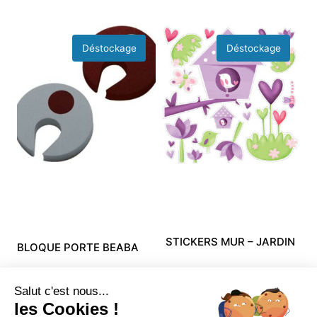
STICKERS MUR – JARDIN
BLOQUE PORTE BEABA
SECRET EUREKAKIDS
14,99
€
6,89
€
Salut c'est nous...
11,99
€
6,89
€
les Cookies !