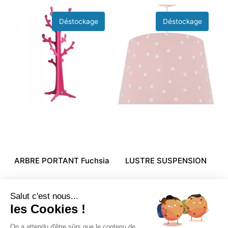
ARBRE PORTANT Fuchsia
LUSTRE SUSPENSION
DOMIVA
STARS Rose DALBER
Salut c'est nous...
79,99
€
26,99
€
44,99
€
21,29
€
les Cookies !
On a attendu d'être sûrs que le contenu de