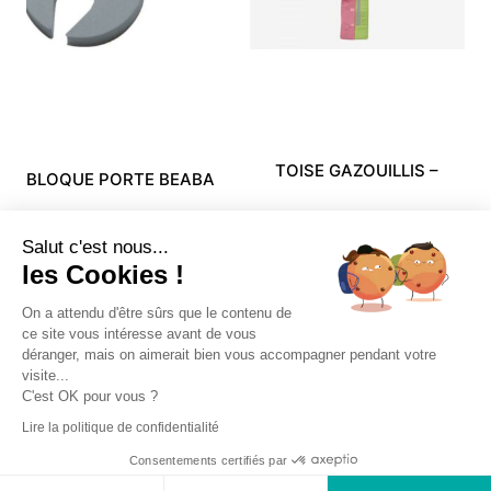
TOISE GAZOUILLIS –
BLOQUE PORTE BEABA
TROIS KILOS SEPT
14,99
€
6,89
€
Salut c'est nous...
24,99
€
5,99
€
les Cookies !
On a attendu d'être sûrs que le contenu de
ce site vous intéresse avant de vous
déranger, mais on aimerait bien vous accompagner pendant votre
visite...
C'est OK pour vous ?
Accueil
Ma boutique
Comment ça marche ?
Lire la politique de confidentialité
Mon compte
Consentements certifiés par
© 2026 - Bébé Cash Mende. All rights reserved.