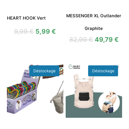
MESSENGER XL Outlander
HEART HOOK Vert
Graphite
9,99
€
5,99
€
82,99
€
49,79
€