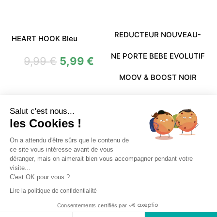
REDUCTEUR NOUVEAU-
HEART HOOK Bleu
NE PORTE BEBE EVOLUTIF
9,99
€
5,99
€
MOOV & BOOST NOIR
SORTIE BABYMOOV
Salut c'est nous...
16,99
€
9,40
€
les Cookies !
On a attendu d'être sûrs que le contenu de
ce site vous intéresse avant de vous
déranger, mais on aimerait bien vous accompagner pendant votre
visite...
C'est OK pour vous ?
Accueil
Ma boutique
Comment ça marche ?
Lire la politique de confidentialité
Mon compte
Consentements certifiés par
© 2026 - Bébé Cash Mende. All rights reserved.