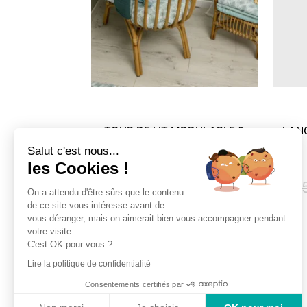
TOUR DE LIT MODULABLE &
LAN
Salut c'est nous...
RESPIRANT (10 EPALM SPRINGS)
les Cookies !
BB&CO
On a attendu d'être sûrs que le contenu
de ce site vous intéresse avant de
54,99
€
15,00
€
vous déranger, mais on aimerait bien vous accompagner pendant
votre visite...
C'est OK pour vous ?
Lire la politique de confidentialité
Consentements certifiés par