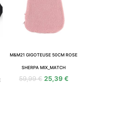
M&M21 GIGOTEUSE 50CM ROSE
SHERPA MIX_MATCH
59,99
€
25,39
€
E