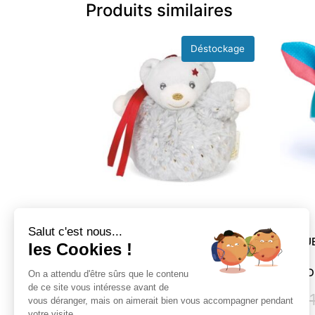
Produits similaires
Salut c'est nous...
JOU
les Cookies !
MINI OURS CHRISTMAS KALOO
BUD
On a attendu d'être sûrs que le contenu
12,99
€
6,29
€
de ce site vous intéresse avant de
3 
vous déranger, mais on aimerait bien vous accompagner pendant
votre visite...