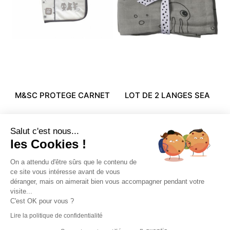
M&SC PROTEGE CARNET
LOT DE 2 LANGES SEA
DE SANTE
FRIENDS GRIS
Salut c'est nous...
19,99
€
9,89
€
24,99
€
11,39
€
les Cookies !
On a attendu d'être sûrs que le contenu de
ce site vous intéresse avant de vous
déranger, mais on aimerait bien vous accompagner pendant votre
visite...
C'est OK pour vous ?
Accueil
Ma boutique
Comment ça marche ?
Lire la politique de confidentialité
Mon compte