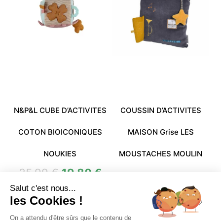
N&P&L CUBE D’ACTIVITES
COUSSIN D’ACTIVITES
COTON BIOICONIQUES
MAISON Grise LES
NOUKIES
MOUSTACHES MOULIN
35,99
€
19,80
€
ROTY
Salut c'est nous...
27,99
€
13,80
€
les Cookies !
On a attendu d'être sûrs que le contenu de