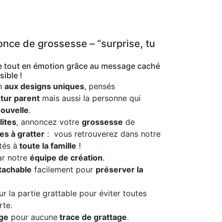
once de grossesse – “surprise, tu
e tout en émotion grâce au message caché
sible !
on
aux designs uniques
, pensés
utur parent
mais aussi la personne qui
nouvelle
.
lites
, annoncez votre
grossesse
de
es à gratter
: vous retrouverez dans notre
és à
toute la famille
!
r notre
équipe de création
.
tachable
facilement pour
préserver la
r la partie grattable pour éviter toutes
rte.
age
pour aucune
trace de grattage
.