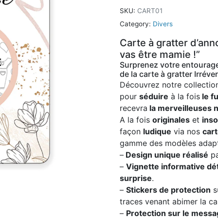
SKU:
CART01
Category:
Divers
Carte à gratter d’ann
vas être mamie !”
Surprenez votre entourag
de la carte à gratter Irréver
Découvrez notre collecti
pour
séduire
à la fois
le f
recevra
la merveilleuses 
A la fois
originales
et
inso
façon
ludique
via nos
cart
gamme des modèles adapt
–
Design unique réalisé
pa
–
Vignette informative dé
surprise
.
–
Stickers de protection
su
traces venant abimer la ca
–
Protection sur le mess