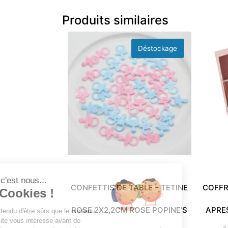
Produits similaires
Salut c'est nous...
CONFETTIS DE TABLE – TETINE
COFFR
les Cookies !
ROSE 2X2,2CM ROSE POPINE’S
APRE
On a attendu d'être sûrs que le contenu
de ce site vous intéresse avant de