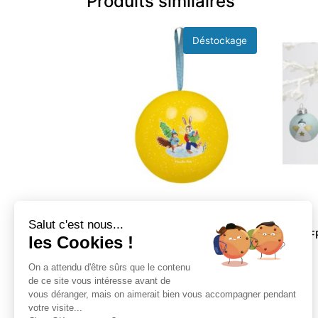
Produits similaires
Salut c'est nous...
BOULE JAUNE EN METAL 7 CM
COFFR
les Cookies !
LA GRANDE FAMILLE
On a attendu d'être sûrs que le contenu
de ce site vous intéresse avant de
4,99
€
2,10
€
vous déranger, mais on aimerait bien vous accompagner pendant
votre visite...