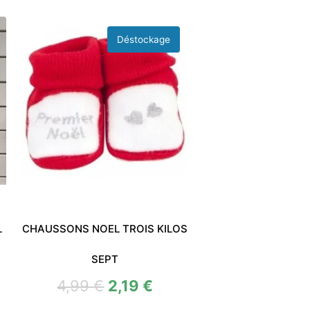
L
CHAUSSONS NOEL TROIS KILOS
SEPT
4,99
€
2,19
€