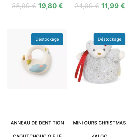
35,99
€
19,80
€
24,99
€
11,99
€
ANNEAU DE DENTITION
MINI OURS CHRISTMAS
CAOUTCHOUC OIE LE
KALOO