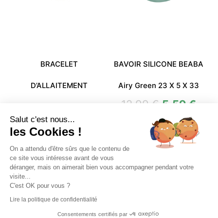
BRACELET
BAVOIR SILICONE BEABA
D’ALLAITEMENT
Airy Green 23 X 5 X 33
12,99
€
5,59
€
AMETHYSTE Violet
Salut c'est nous...
36,99
€
18,49
€
les Cookies !
On a attendu d'être sûrs que le contenu de
ce site vous intéresse avant de vous
déranger, mais on aimerait bien vous accompagner pendant votre
visite...
C'est OK pour vous ?
Accueil
Ma boutique
Comment ça marche ?
Lire la politique de confidentialité
Mon compte
Consentements certifiés par